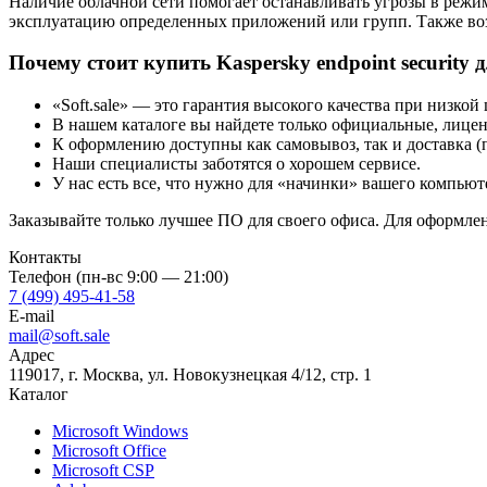
Наличие облачной сети помогает останавливать угрозы в реж
эксплуатацию определенных приложений или групп. Также воз
Почему стоит купить Kaspersky endpoint security д
«Soft.sale» — это гарантия высокого качества при низкой 
В нашем каталоге вы найдете только официальные, лице
К оформлению доступны как самовывоз, так и доставка (
Наши специалисты заботятся о хорошем сервисе.
У нас есть все, что нужно для «начинки» вашего компьют
Заказывайте только лучшее ПО для своего офиса. Для оформлен
Контакты
Телефон (пн-вс 9:00 — 21:00)
7 (499) 495-41-58
E-mail
mail@soft.sale
Адрес
119017, г. Москва, ул. Новокузнецкая 4/12, стр. 1
Каталог
Microsoft Windows
Microsoft Office
Microsoft CSP