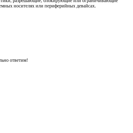
политики, разрешающие, блокирующие или ограничивающие
емных носителях или периферийных девайсах.
льно ответим!