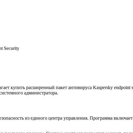
t Security
гает купить расширенный пакет антивируса Kaspersky endpoint se
системного администратора.
безопасность из единого центра управления. Программа включае