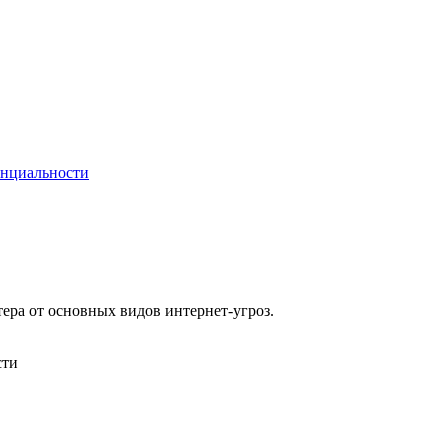
енциальности
тера от основных видов интернет-угроз.
сти