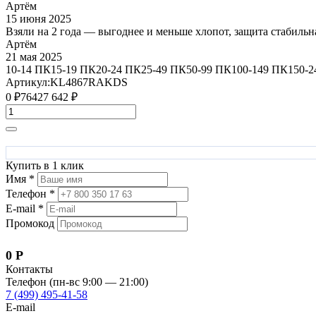
Артём
15 июня 2025
Взяли на 2 года — выгоднее и меньше хлопот, защита стабиль
Артём
21 мая 2025
10-14 ПК
15-19 ПК
20-24 ПК
25-49 ПК
50-99 ПК
100-149 ПК
150-2
Артикул:
KL4867RAKDS
0
₽
7642
7 642
₽
Купить в 1 клик
Имя *
Телефон *
E-mail *
Промокод
0
Р
Контакты
Телефон (пн-вс 9:00 — 21:00)
7 (499) 495-41-58
E-mail