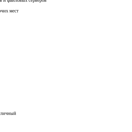
в и файловых серверов
очих мест
отличный