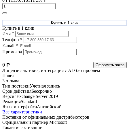
0
111557.16
111 557
₽
₽
Купить в 1 клик
Купить в 1 клик
Имя *
Телефон *
E-mail *
Промокод
0
Р
Оформить заказ
Лицензия активна, интеграция с AD без проблем
Павел
3 отзыва
Тип поставки
Учетная запись
Срок действия
Бессрочно
Версия
Exchange Server 2019
Редакция
Standard
Язык интерфейса
Английский
Все характеристики
Поставки от официальных дистрибьюторов
Официальный партнёр Microsoft
Гарантия активации